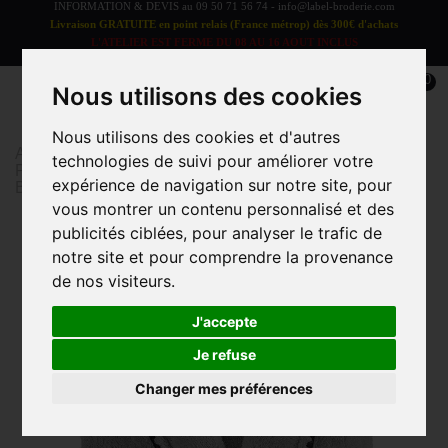
INFORMATION & DEVIS au
09 50 71 56 74
-
info@label-broderie.com
Livraison GRATUITE en point relais (France métrop) dès 300€ d'achats
L'ATELIER EST FERME DU 08 AU 16 AOUT INCLUS
LES COMMANDES SERONT TRAITEES A PARTIR DU 17 AOUT
0
Nous utilisons des cookies
Nous utilisons des cookies et d'autres
Accueil
>
Linge de bain
>
LINGE DE BAIN ADULTE
>
technologies de suivi pour améliorer votre
Peignoir personnalisable
>
Peignoir mixte 400g Casa
expérience de navigation sur notre site, pour
Borgo
vous montrer un contenu personnalisé et des
publicités ciblées, pour analyser le trafic de
notre site et pour comprendre la provenance
de nos visiteurs.
J'accepte
Je refuse
Changer mes préférences