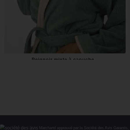
Peignoir mixte à capuche...
75,00 €
-24,00 €
Au lieu de
99,00 €
Marchand approuvé par la Société des Avis Garantis,