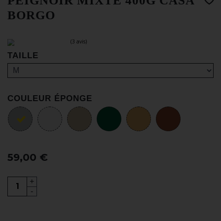
PEIGNOIR MIXTE 400G CASA
BORGO
TAILLE
COULEUR ÉPONGE
(3 avis)
59,00 €
+
-