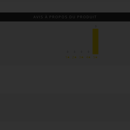
AVIS À PROPOS DU PRODUIT
3
0
0
0
0
1★
2★
3★
4★
5★