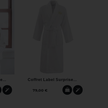
e...
Coffret Label Surprise...
Cof
79,00 €
16