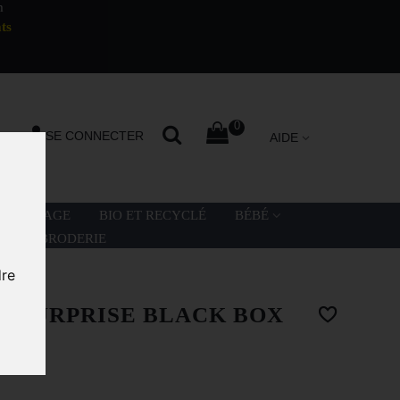
m
ts
0
SE CONNECTER
AIDE
LA PLAGE
BIO ET RECYCLÉ
BÉBÉ
ATION BRODERIE
dre
L SURPRISE BLACK BOX