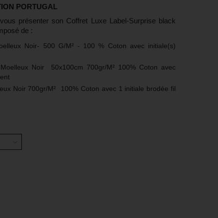
TION PORTUGAL
vous présenter son Coffret Luxe Label-Surprise black
mposé de :
(3 avis)
oelleux Noir- 500 G/M² - 100 % Coton avec initiale(s)
a Moelleux Noir
50x100cm 700gr/M² 100% Coton avec
gent
leux Noir 700gr/M²
100% Coton avec 1 initiale brodée fil