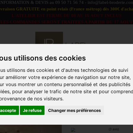
INFORMATION & DEVIS au
09 50 71 56 74
-
info@label-broderie.co
ivraison GRATUITE en point relais (France métrop) dès 300€ d'acha
L'ATELIER EST FERME DU 08 AU 16 AOUT INCLUS
LES COMMANDES SERONT TRAITEES A PARTIR DU 17 AOUT
ous utilisons des cookies
us utilisons des cookies et d'autres technologies de suivi
S DÉFAUTS
OFFRE PEIGNOIRS DUO
LINGE DE BAIN
ur améliorer votre expérience de navigation sur notre site,
ACCESSOIRES
MARQUES
PROFESSIONNELS
ANIM
ur vous montrer un contenu personnalisé et des publicités
blées, pour analyser le trafic de notre site et pour compren
 Surprise Black Box Luxe
 provenance de nos visiteurs.
COFFRET LABE
'accepte
Je refuse
Changer mes préférences
LUXE