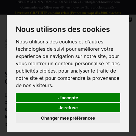
INFORMATION & DEVIS au
09 50 71 56 74
-
info@label-broderie.com
Commandes expédiées sous 48h en moyenne (hors articles signalés)
Livraison GRATUITE en point relais (France métrop) dès 300€ d'achats
0
Nous utilisons des cookies
Accueil
>
Linge de bain
>
LINGE DE BAIN ADULTE
>
Nous utilisons des cookies et d'autres
Serviette de sport
technologies de suivi pour améliorer votre
expérience de navigation sur notre site, pour
vous montrer un contenu personnalisé et des
publicités ciblées, pour analyser le trafic de
Serviettes de Sport – Absorption,
notre site et pour comprendre la provenance
Confort et Performance
de nos visiteurs.
Découvrez notre collection de
serviettes de sport
,
J'accepte
conçues pour allier
absorption maximale, légèreté et
Je refuse
séchage rapide
. Indispensables pour vos
séances de
fitness, yoga, musculation ou running
, elles sont
Changer mes préférences
idéales pour rester au sec et à l’aise pendant l’effort.