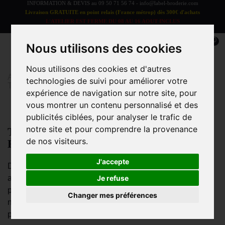
INFORMATION & DEVIS au
09 50 71 56 74
-
info@label-broderie.com
Livraison GRATUITE en point relais (France métrop) dès 300€ d'achats
L'ATELIER EST FERME DU 08 AU 16 AOUT INCLUS
LES COMMANDES SERONT TRAITEES A PARTIR DU 17 AOUT
0
Nous utilisons des cookies
Nous utilisons des cookies et d'autres
Accueil
>
Linge de bain
>
LINGE DE BAIN ADULTE
>
technologies de suivi pour améliorer votre
Tapis de bain
expérience de navigation sur notre site, pour
vous montrer un contenu personnalisé et des
publicités ciblées, pour analyser le trafic de
notre site et pour comprendre la provenance
Tapis de Bain – Confort, Sécurité et
de nos visiteurs.
Élégance pour votre Salle de Bain
J'accepte
Découvrez notre collection de
tapis de bain
conçus pour
allier
absorption, confort et sécurité
. Indispensables
Je refuse
pour éviter les sols mouillés après la douche ou le bain,
Changer mes préférences
nos tapis sont fabriqués avec des
matières de qualité
pour une
durabilité optimale
et un
toucher doux
sous ...