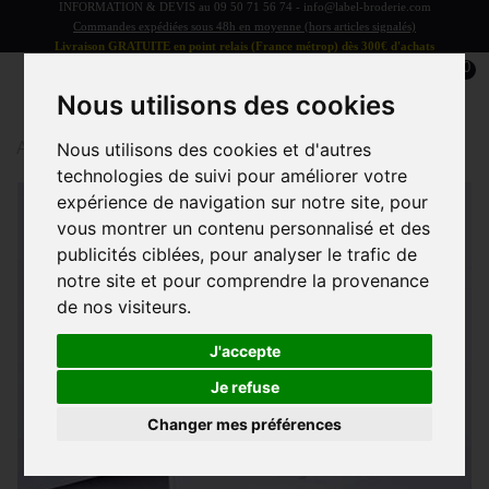
INFORMATION & DEVIS au
09 50 71 56 74
-
info@label-broderie.com
Commandes expédiées sous 48h en moyenne (hors articles signalés)
Livraison GRATUITE en point relais (France métrop) dès 300€ d'achats
0
Nous utilisons des cookies
Accueil
>
Boite blanche luxe aimantée
Nous utilisons des cookies et d'autres
technologies de suivi pour améliorer votre
expérience de navigation sur notre site, pour
vous montrer un contenu personnalisé et des
publicités ciblées, pour analyser le trafic de
notre site et pour comprendre la provenance
de nos visiteurs.
J'accepte
Je refuse
Changer mes préférences