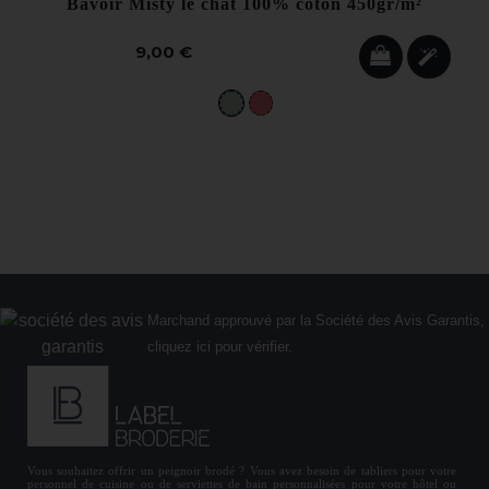
Bavoir Misty le chat 100% coton 450gr/m²
9,00 €
Marchand approuvé par la Société des Avis Garantis,
cliquez ici pour vérifier
.
Vous souhaitez offrir un
peignoir brodé
? Vous avez besoin de
tabliers
pour votre
personnel de cuisine ou de
serviettes de bain personnalisées
pour votre hôtel ou