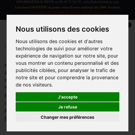
INFORMATION & DEVIS au
09 50 71 56 74
-
info@label-broderie.com
Livraison GRATUITE en point relais (France métrop) dès 300€ d'achats
L'ATELIER EST FERME DU 08 AU 16 AOUT INCLUS
LES COMMANDES SERONT TRAITEES A PARTIR DU 17 AOUT
0
Nous utilisons des cookies
Nous utilisons des cookies et d'autres
Accueil
>
Bébé
>
Bavoir
technologies de suivi pour améliorer votre
expérience de navigation sur notre site, pour
vous montrer un contenu personnalisé et des
Nos bavoirs sont proposés avec une fermeture à cordons,
publicités ciblées, pour analyser le trafic de
à scratch ou à pressions. En forme classique pour les
notre site et pour comprendre la provenance
repas mais également plus chic en forme bandana pour
de nos visiteurs.
rester sec pendant les sorties de bébé.
Et pour le rendre encore plus sympa ou pour offrir un
J'accepte
cadeau original et unique, n'oubliez pas de le
Je refuse
personnaliser. Un prénom, un surnom, un pet...
Changer mes préférences
Plus