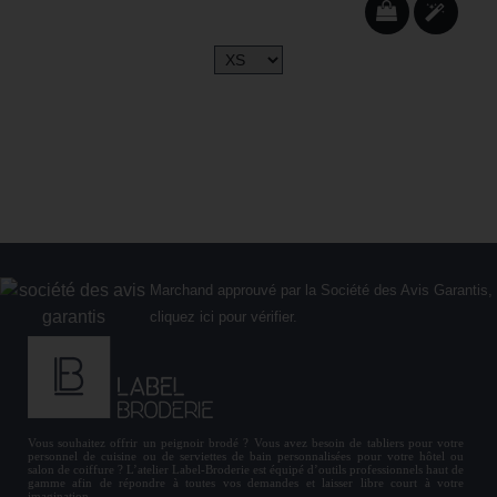
Marchand approuvé par la Société des Avis Garantis,
cliquez ici pour vérifier
.
Vous souhaitez offrir un
peignoir brodé
? Vous avez besoin de
tabliers
pour votre
personnel de cuisine ou de
serviettes de bain personnalisées
pour votre hôtel ou
salon de coiffure ? L’atelier Label-Broderie est équipé d’outils professionnels haut de
gamme afin de répondre à toutes vos demandes et laisser libre court à votre
imagination.