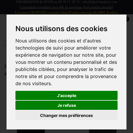
INFORMATION & DEVIS au
09 50 71 56 74
-
info@label-broderie.com
Commandes expédiées sous 48h en moyenne (hors articles signalés)
Livraison GRATUITE en point relais (France métrop) dès 300€ d'achats
0
Nous utilisons des cookies
Accueil
>
Vêtements et Accessoires
>
Nous utilisons des cookies et d'autres
VÊTEMENTS/ACCESSOIRES ADULTE
>
Polos
technologies de suivi pour améliorer votre
expérience de navigation sur notre site, pour
vous montrer un contenu personnalisé et des
Retrouvez nos polos de qualité à personnaliser selon vos
publicités ciblées, pour analyser le trafic de
envies
notre site et pour comprendre la provenance
de nos visiteurs.
J'accepte
Je refuse
Changer mes préférences