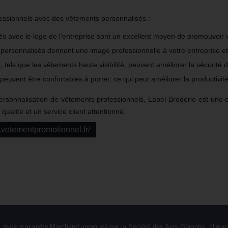
fessionnels avec des vêtements personnalisés :
 avec le logo de l'entreprise sont un excellent moyen de promouvoir vot
personnalisés donnent une image professionnelle à votre entreprise e
 tels que les vêtements haute visibilité, peuvent améliorer la sécurité
euvent être confortables à porter, ce qui peut améliorer la productivi
personnalisation de vêtements professionnels, Label-Broderie est une 
ualité et un service client attentionné.
e.vetementpromotionnel.fr/
Marchand approuvé par la Société des Avis Garantis,
cliquez