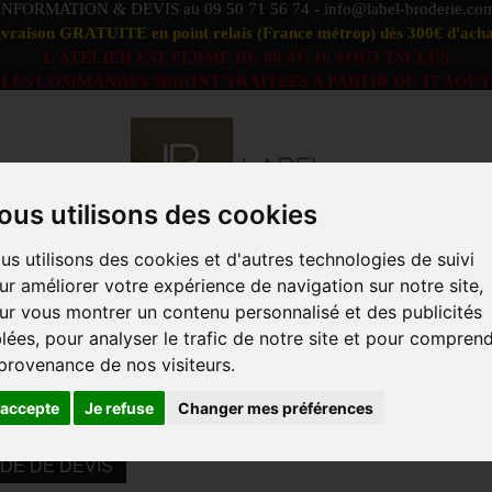
INFORMATION & DEVIS au
09 50 71 56 74
-
info@label-broderie.co
ivraison GRATUITE en point relais (France métrop) dès 300€ d'acha
L'ATELIER EST FERME DU 08 AU 16 AOUT INCLUS
LES COMMANDES SERONT TRAITEES A PARTIR DU 17 AOUT
ous utilisons des cookies
us utilisons des cookies et d'autres technologies de suivi
S DÉFAUTS
OFFRE PEIGNOIRS DUO
LINGE DE BAIN
ur améliorer votre expérience de navigation sur notre site,
ACCESSOIRES
MARQUES
PROFESSIONNELS
ANIM
ur vous montrer un contenu personnalisé et des publicités
blées, pour analyser le trafic de notre site et pour compren
 provenance de nos visiteurs.
 3200 produits, 72 000 références !
'accepte
Je refuse
Changer mes préférences
STOCKS EN TEMPS RÉEL POUR DEMANDE DE DEVIS
DE DE DEVIS