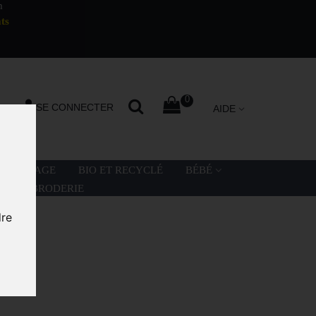
m
ts
0
SE CONNECTER
AIDE
LA PLAGE
BIO ET RECYCLÉ
BÉBÉ
ATION BRODERIE
dre