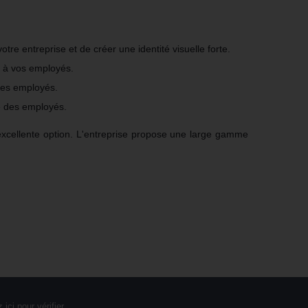
re entreprise et de créer une identité visuelle forte.
t à vos employés.
 des employés.
té des employés.
excellente option. L'entreprise propose une large gamme
 ici pour vérifier
.