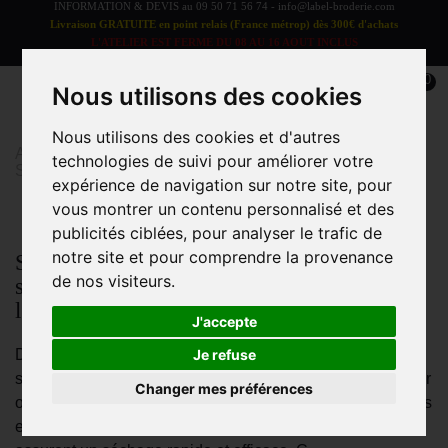
INFORMATION & DEVIS au
09 50 71 56 74
-
info@label-broderie.com
Livraison GRATUITE en point relais (France métrop) dès 300€ d'achats
L'ATELIER EST FERME DU 08 AU 16 AOUT INCLUS
LES COMMANDES SERONT TRAITEES A PARTIR DU 17 AOUT
0
Nous utilisons des cookies
Nous utilisons des cookies et d'autres
Accueil
>
Linge de bain
>
LINGE DE BAIN ADULTE
>
technologies de suivi pour améliorer votre
Serviette invité
expérience de navigation sur notre site, pour
vous montrer un contenu personnalisé et des
publicités ciblées, pour analyser le trafic de
notre site et pour comprendre la provenance
Sélection haut de gamme de lignes de
de nos visiteurs.
serviettes invités à personnaliser à
l'infini
J'accepte
Découvrez l'élégance et le confort ultime avec nos
Je refuse
serviettes invité en éponge de haute qualité. Conçues pour
Changer mes préférences
offrir un enveloppement parfait après le bain, nos serviettes
en éponge sont dotées de bouclettes moelleuses qui