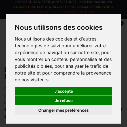
INFORMATION & DEVIS au
09 50 71 56 74
-
info@label-broderie.com
Livraison GRATUITE en point relais (France métrop) dès 300€ d'achats
L'ATELIER EST FERME DU 08 AU 16 AOUT INCLUS
LES COMMANDES SERONT TRAITEES A PARTIR DU 17 AOUT
0
Nous utilisons des cookies
Nous utilisons des cookies et d'autres
Accueil
>
Linge de bain
>
Enfant/Bébé
>
Poncho enfant
technologies de suivi pour améliorer votre
expérience de navigation sur notre site, pour
vous montrer un contenu personnalisé et des
publicités ciblées, pour analyser le trafic de
Poncho Enfant – Confort, Douceur et
notre site et pour comprendre la provenance
Personnalisation
de nos visiteurs.
Offrez à votre enfant un
poncho de bain
à la fois
pratique,
J'accepte
doux et absorbant
. Idéal après le bain, à la piscine ou à
Je refuse
la plage, notre
poncho enfant
en
pur coton
garantit un
séchage rapide
tout en enveloppant votre petit de
chaleur
Changer mes préférences
et de confort
.