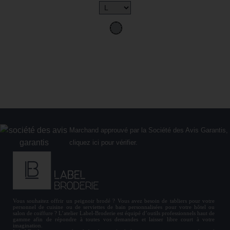
Marchand approuvé par la Société des Avis Garantis,
cliquez ici pour vérifier
.
Vous souhaitez offrir un
peignoir brodé
? Vous avez besoin de
tabliers
pour votre
personnel de cuisine ou de
serviettes de bain personnalisées
pour votre hôtel ou
salon de coiffure ? L’atelier Label-Broderie est équipé d’outils professionnels haut de
gamme afin de répondre à toutes vos demandes et laisser libre court à votre
imagination.