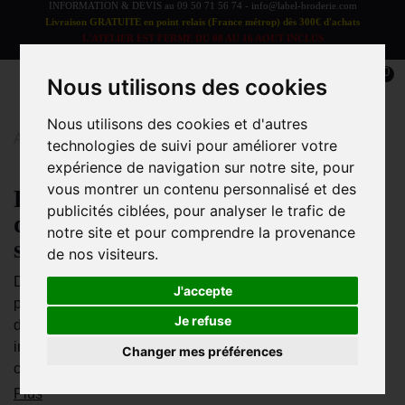
INFORMATION & DEVIS au
09 50 71 56 74
-
info@label-broderie.com
Livraison GRATUITE en point relais (France métrop) dès 300€ d'achats
L'ATELIER EST FERME DU 08 AU 16 AOUT INCLUS
LES COMMANDES SERONT TRAITEES A PARTIR DU 17 AOUT
0
Nous utilisons des cookies
Nous utilisons des cookies et d'autres
Accueil
>
Petits défauts
technologies de suivi pour améliorer votre
expérience de navigation sur notre site, pour
vous montrer un contenu personnalisé et des
Produits déstockés et petits
publicités ciblées, pour analyser le trafic de
défauts – Offrez-leur une
notre site et pour comprendre la provenance
seconde vie à prix réduit
de nos visiteurs.
Découvrez notre sélection exclusive de produits avec
J'accepte
petits défauts et articles dégriffés à prix doux. Légères
Je refuse
décolorations, petits accrocs ou défauts esthétiques sans
impact sur l’usage : ces produits méritent une seconde
Changer mes préférences
chance tout en vous permettant de réaliser...
Plus