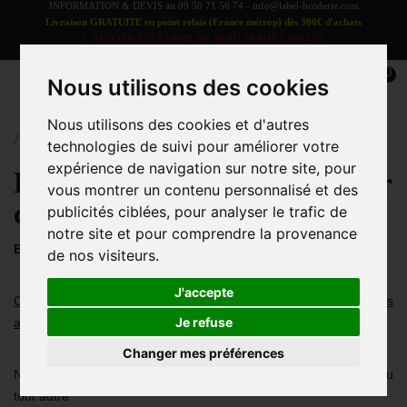
INFORMATION & DEVIS au
09 50 71 56 74
-
info@label-broderie.com
Livraison GRATUITE en point relais (France métrop) dès 300€ d'achats
L'ATELIER EST FERME DU 08 AU 16 AOUT INCLUS
LES COMMANDES SERONT TRAITEES A PARTIR DU 17 AOUT
0
Nous utilisons des cookies
Nous utilisons des cookies et d'autres
Accueil
>
COMITÉS D'ENTREPRISES
technologies de suivi pour améliorer votre
expérience de navigation sur notre site, pour
Label-Broderie fournisseur
vous montrer un contenu personnalisé et des
comité d'entreprises
publicités ciblées, pour analyser le trafic de
notre site et pour comprendre la provenance
BUDGETS A.S.C pour vos événements et oeuvres sociales
de nos visiteurs.
J'accepte
Comment utiliser votre budget des activités sociales et culturelles
Je refuse
autrement ?
Changer mes préférences
Notre atelier brode le logo de votre CSE, de votre entreprise ou
tout autre