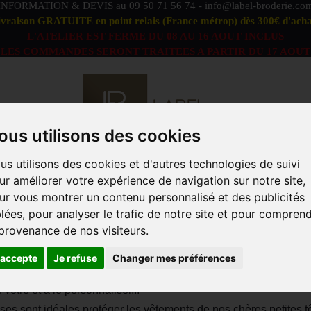
INFORMATION & DEVIS au
09 50 71 56 74
-
info@label-broderie.co
ivraison GRATUITE en point relais (France métrop) dès 300€ d'acha
L'ATELIER EST FERME DU 08 AU 16 AOUT INCLUS
LES COMMANDES SERONT TRAITEES A PARTIR DU 17 AOUT
ous utilisons des cookies
us utilisons des cookies et d'autres technologies de suivi
S DÉFAUTS
OFFRE PEIGNOIRS DUO
LINGE DE BAIN
ur améliorer votre expérience de navigation sur notre site,
ACCESSOIRES
MARQUES
PROFESSIONNELS
ANIM
ur vous montrer un contenu personnalisé et des publicités
blées, pour analyser le trafic de notre site et pour compren
Tablier
 provenance de nos visiteurs.
'accepte
Je refuse
Changer mes préférences
 nos tabliers, résistants et faciles d'entretien. Aussi bien pour 
e vôtre et à le personnaliser...
ses sont idéales protéger les vêtements de nos chères petites tê