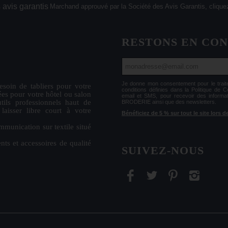
Marchand approuvé par la Société des Avis Garantis,
cliquez
RESTONS EN CO
Je donne mon consentement pour le tr
esoin de
tabliers
pour votre
conditions définies dans la Politique de 
ées
pour votre hôtel ou salon
email et SMS, pour recevoir des informa
tils professionnels haut de
BRODERIE ainsi que des newsletters.
isser libre court à votre
Bénéficiez de 5 % sur tout le site lors
mmunication sur textile situé
nts et accessoires de qualité
SUIVEZ-NOUS