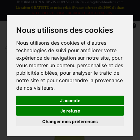
INFORMATION & DEVIS au
09 50 71 56 74
-
info@label-broderie.com
Livraison GRATUITE en point relais (France métrop) dès 300€ d'achats
L'ATELIER EST FERME DU 08 AU 16 AOUT INCLUS
LES COMMANDES SERONT TRAITEES A PARTIR DU 17 AOUT
0
Nous utilisons des cookies
Nous utilisons des cookies et d'autres
Accueil
>
Vêtements et Accessoires
>
Enfant
>
Tablier
technologies de suivi pour améliorer votre
>
Tablier Enfant bavette
expérience de navigation sur notre site, pour
vous montrer un contenu personnalisé et des
publicités ciblées, pour analyser le trafic de
notre site et pour comprendre la provenance
de nos visiteurs.
J'accepte
Je refuse
Changer mes préférences