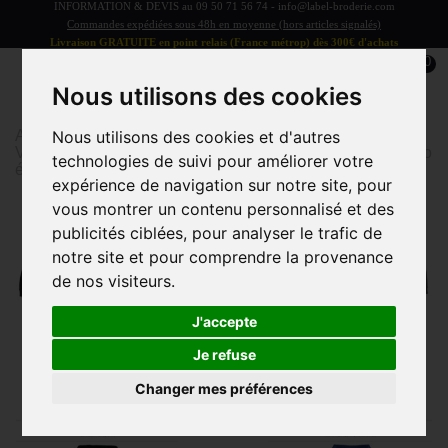
INFORMATION & DEVIS au
09 50 71 56 74
-
info@label-broderie.com
Commandes expédiées sous 48h en moyenne (hors articles signalés)
Livraison GRATUITE en point relais (France métrop) dès 300€ d'achats
0
Nous utilisons des cookies
Accueil
>
Vêtements et Accessoires
>
Nous utilisons des cookies et d'autres
VÊTEMENTS/ACCESSOIRES ADULTE
>
Polos
>
Polo
technologies de suivi pour améliorer votre
épais de coupe ajustée Klassic
expérience de navigation sur notre site, pour
vous montrer un contenu personnalisé et des
publicités ciblées, pour analyser le trafic de
notre site et pour comprendre la provenance
de nos visiteurs.
J'accepte
Je refuse
Changer mes préférences