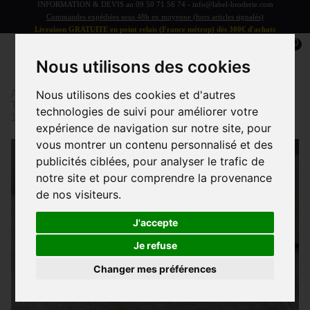
INFORMATION & DEVIS au
09 50 71 56 74
-
info@label-broderie.com
Commandes expédiées sous 48h en moyenne (hors articles signalés)
Livraison GRATUITE en point relais (France métrop) dès 300€ d'achats
0
Nous utilisons des cookies
Accueil
>
Linge de bain
>
LINGE DE BAIN ADULTE
>
Nous utilisons des cookies et d'autres
Tapis de bain
>
Tapis de Bain Basic Hôtel 50x80cm
technologies de suivi pour améliorer votre
100% coton 800g/m²
expérience de navigation sur notre site, pour
vous montrer un contenu personnalisé et des
publicités ciblées, pour analyser le trafic de
notre site et pour comprendre la provenance
de nos visiteurs.
J'accepte
Je refuse
Changer mes préférences