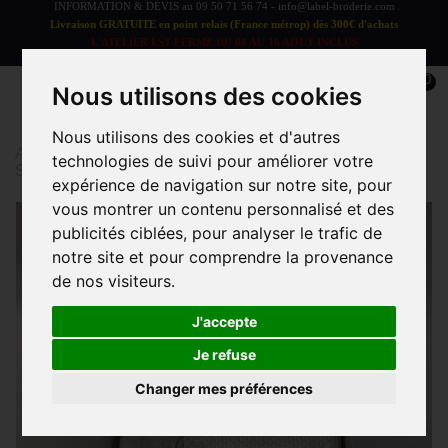
INFORMATION & DEVIS au
09 50 71 56 74
-
info@label-broderie.com
Livraison GRATUITE en point relais (France métrop) dès 300€ d'achats
L'ATELIER EST FERME DU 08 AU 16 AOUT INCLUS
LES COMMANDES SERONT TRAITEES A PARTIR DU 17 AOUT
0
Nous utilisons des cookies
Nous utilisons des cookies et d'autres
Accueil
>
Coffrets Label Surprise
>
Coffret Label
technologies de suivi pour améliorer votre
Surprise Serviettes 500g/m²
expérience de navigation sur notre site, pour
vous montrer un contenu personnalisé et des
publicités ciblées, pour analyser le trafic de
notre site et pour comprendre la provenance
de nos visiteurs.
J'accepte
Je refuse
Changer mes préférences