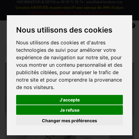
INFORMATION & DEVIS au
09 50 71 56 74
-
info@label-broderie.com
Livraison GRATUITE en point relais (France métrop) dès 300€ d'achats
L'ATELIER EST FERME DU 08 AU 16 AOUT INCLUS
LES COMMANDES SERONT TRAITEES A PARTIR DU 17 AOUT
0
Nous utilisons des cookies
Nous utilisons des cookies et d'autres
Accueil
>
Coffrets Label Surprise
>
Coffret Label
technologies de suivi pour améliorer votre
Surprise Serviettes Luxe 700g/m²
expérience de navigation sur notre site, pour
vous montrer un contenu personnalisé et des
publicités ciblées, pour analyser le trafic de
notre site et pour comprendre la provenance
de nos visiteurs.
J'accepte
Je refuse
Changer mes préférences