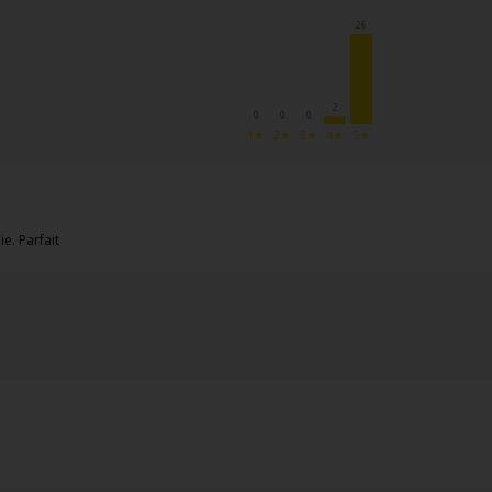
26
2
0
0
0
1★
2★
3★
4★
5★
ie. Parfait