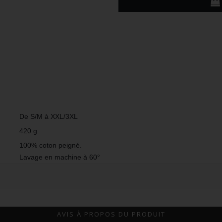
De S/M à XXL/3XL
420 g
100% coton peigné.
Lavage en machine à 60°
AVIS À PROPOS DU PRODUIT