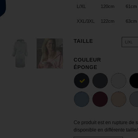
L/XL
120cm
61cm
XXL/3XL
122cm
63cm
TAILLE
L/XL
COULEUR
ÉPONGE
Ce produit est en rupture de 
disponible en différente taille