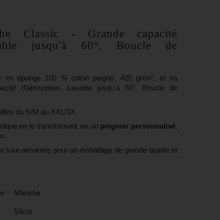
(28 avis)
he Classic
- Grande capacité
vable jusqu'à 60°. Boucle de
he en éponge 100 % coton peigné, 420 gr/m², et sa
cité d'absorption. Lavable jusqu'à 60°. Boucle de
tailles du S/M au XXL/3X
unique
en le transformant en un
peignoir personnalisé
,
x.
e luxe aimantée pour un emballage de grande qualité et
ne
Manche
54cm