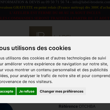
INFORMATION & DEVIS au
09 50 71 56 74
-
info@label-broderie.co
ivraison GRATUITE en point relais (France métrop) dès 300€ d'acha
L'ATELIER EST FERME DU 08 AU 16 AOUT INCLUS
LES COMMANDES SERONT TRAITEES A PARTIR DU 17 AOUT
ous utilisons des cookies
us utilisons des cookies et d'autres technologies de suivi
S DÉFAUTS
OFFRE PEIGNOIRS DUO
LINGE DE BAIN
ur améliorer votre expérience de navigation sur notre site,
ACCESSOIRES
MARQUES
PROFESSIONNELS
ANIM
ur vous montrer un contenu personnalisé et des publicités
blées, pour analyser le trafic de notre site et pour compren
LTE
>
Peignoir personnalisable
>
Peignoir à capuche Classi
 provenance de nos visiteurs.
PEIGNOIR À C
'accepte
Je refuse
Changer mes préférences
Référence
OTCHBA