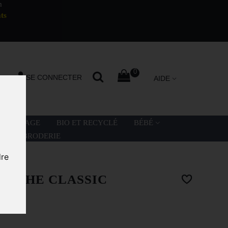
m
ts
0
SE CONNECTER
AIDE
LA PLAGE
BIO ET RECYCLÉ
BÉBÉ
ATION BRODERIE
dre
c
APUCHE CLASSIC