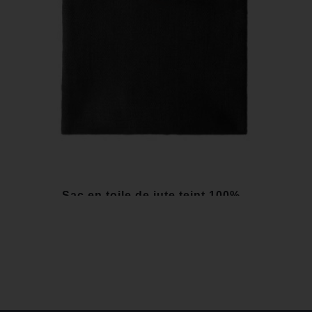
Sac en toile de jute teint 100%...
16,90 €