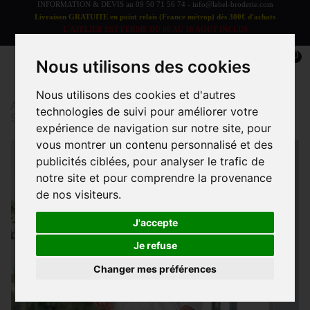
INFORMATION & DEVIS au
09 50 71 56 74
-
info@label-broderie.com
Livraison GRATUITE en point relais (France métrop) dès 300€ d'achats
L'ATELIER EST FERME DU 08 AU 16 AOUT INCLUS
LES COMMANDES SERONT TRAITEES A PARTIR DU 17 AOUT
0
Nous utilisons des cookies
Nous utilisons des cookies et d'autres
Accueil
>
Linge de bain
>
LINGE DE BAIN ADULTE
>
technologies de suivi pour améliorer votre
Satin
>
Peignoir Kimono satin
expérience de navigation sur notre site, pour
vous montrer un contenu personnalisé et des
publicités ciblées, pour analyser le trafic de
notre site et pour comprendre la provenance
de nos visiteurs.
J'accepte
Je refuse
Changer mes préférences