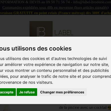
INFORMATION & DEVIS au
09 50 71 56 74
-
info@label-broderie.co
Commandes expédiées sous 48h en moyenne (hors articles signalés)
ivraison GRATUITE en point relais (France métrop) dès 300€ d'acha
ous utilisons des cookies
S DÉFAUTS
OFFRE PEIGNOIRS DUO
LINGE DE BAIN
us utilisons des cookies et d'autres technologies de suivi
ACCESSOIRES
MARQUES
PROFESSIONNELS
ANIM
ur améliorer votre expérience de navigation sur notre site,
ur vous montrer un contenu personnalisé et des publicités
LTE
>
Peignoir personnalisable
>
Peignoir Hamam
blées, pour analyser le trafic de notre site et pour compren
PEIGNOIR HA
 provenance de nos visiteurs.
'accepte
Je refuse
Changer mes préférences
Référence
OTHBA
Peignoir de Hamam en coton, lé
de la piscine avec un cocktail