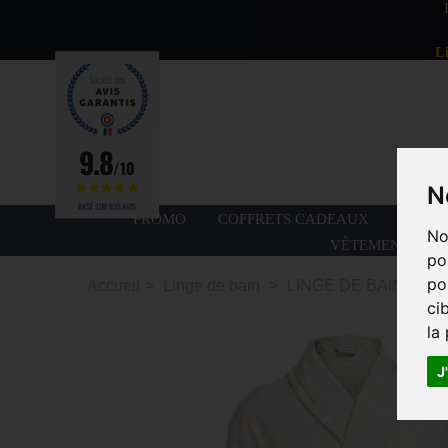
L
9.8
/10
N
BASÉ SUR 935 AVIS
PROMO
COFFRETS CADEAUX
PETIT
No
VÊTEMENTS ET 
po
po
Accueil
>
Linge de bain
>
LINGE DE BAIN ADU
ci
la
J