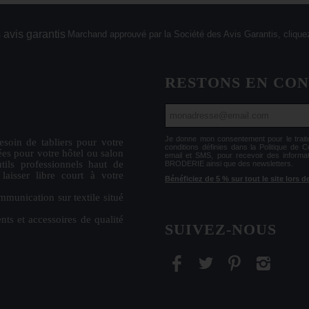
Marchand approuvé par la Société des Avis Garantis,
cliquez
RESTONS EN CO
Je donne mon consentement pour le tr
esoin de
tabliers
pour votre
conditions définies dans la Politique de 
ées
pour votre hôtel ou salon
email et SMS, pour recevoir des informa
tils professionnels haut de
BRODERIE ainsi que des newsletters.
isser libre court à votre
Bénéficiez de 5 % sur tout le site lors
mmunication sur textile situé
nts et accessoires de qualité
SUIVEZ-NOUS