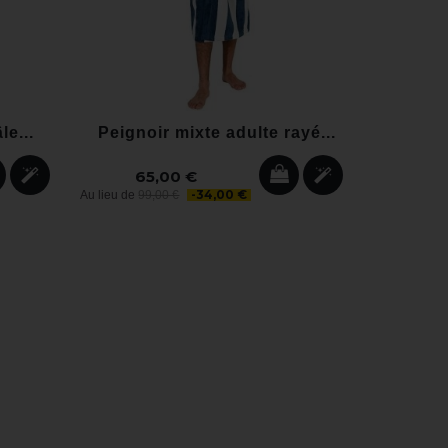
le...
Peignoir mixte adulte rayé...
Peigno
65,00 €
79
-34,00 €
Au lieu de
99,00 €
Au lieu de
99