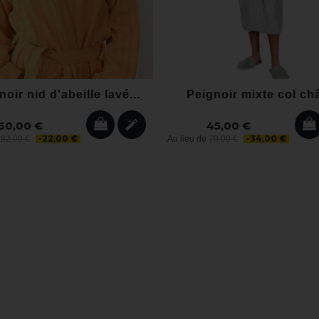
oir nid d'abeille lavé...
Peignoir mixte col châ
60,00 €
45,00 €
-22,00 €
-34,00 €
e
82,00 €
Au lieu de
79,00 €