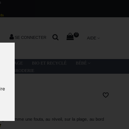
m
ts
0
SE CONNECTER
AIDE
LA PLAGE
BIO ET RECYCLÉ
BÉBÉ
ATION BRODERIE
dre
MAM
ger comme une fouta, au réveil, sur la plage, au bord