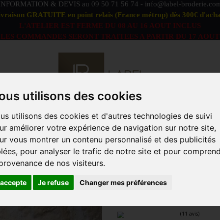
INFORMATION & DEVIS au
09 50 71 56 74
-
info@label-broderie.co
ivraison GRATUITE en point relais (France métrop) dès 300€ d'acha
L'ATELIER EST FERME DU 08 AU 16 AOUT INCLUS
LES COMMANDES SERONT TRAITEES A PARTIR DU 17 AOUT
ous utilisons des cookies
us utilisons des cookies et d'autres technologies de suivi
S DÉFAUTS
OFFRE PEIGNOIRS DUO
LINGE DE BAIN
ur améliorer votre expérience de navigation sur notre site,
ACCESSOIRES
MARQUES
PROFESSIONNELS
ANIM
ur vous montrer un contenu personnalisé et des publicités
blées, pour analyser le trafic de notre site et pour compren
LTE
>
Drap de bain
>
Maxi Drap de Bain Grand Hôtel 100x200
 provenance de nos visiteurs.
MAXI DRAP DE
'accepte
Je refuse
Changer mes préférences
100X200 CM - 6