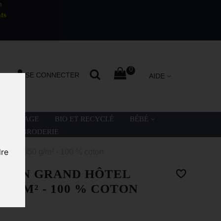
m
ts
0
SE CONNECTER
AIDE
LA PLAGE
BIO ET RECYCLÉ
BÉBÉ
ATION BRODERIE
dre
 cm - 650 g/m² - 100 % coton
 BAIN GRAND HÔTEL
50 G/M² - 100 % COTON