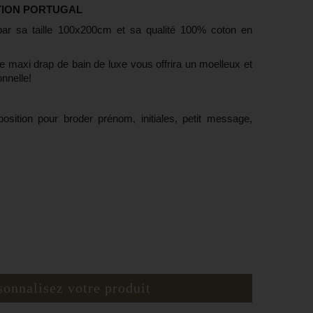
TION PORTUGAL
par sa taille 100x200cm et sa qualité 100% coton en
(11 avis)
e maxi drap de bain de luxe vous offrira un moelleux et
onnelle!
position pour broder prénom, initiales, petit message,
sonnalisez votre produit