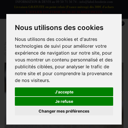
INFORMATION & DEVIS au
09 50 71 56 74
-
info@label-broderie.com
Livraison GRATUITE en point relais (France métrop) dès 300€ d'achats
L'ATELIER EST FERME DU 08 AU 16 AOUT INCLUS
LES COMMANDES SERONT TRAITEES A PARTIR DU 17 AOUT
0
Nous utilisons des cookies
Nous utilisons des cookies et d'autres
Accueil
>
Linge de bain
>
LINGE DE BAIN ADULTE
>
technologies de suivi pour améliorer votre
Drap de douche
>
Drap de douche Grand Hôtel - 70x140
expérience de navigation sur notre site, pour
cm - 650 g/m² - 100 % coton
vous montrer un contenu personnalisé et des
publicités ciblées, pour analyser le trafic de
notre site et pour comprendre la provenance
de nos visiteurs.
J'accepte
Je refuse
Changer mes préférences