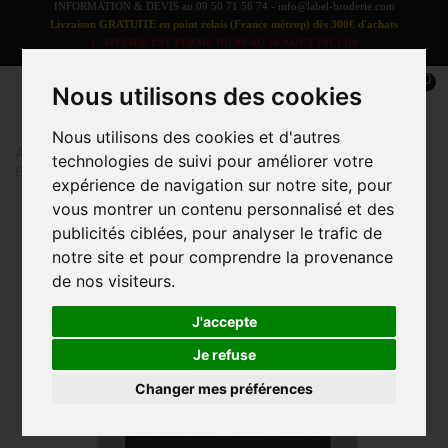
INFORMATION & DEVIS au
09 50 71 56 74
-
info@label-broderie.com
Livraison GRATUITE en point relais (France métrop) dès 300€ d'achats
L'ATELIER EST FERME DU 08 AU 16 AOUT INCLUS
LES COMMANDES SERONT TRAITEES A PARTIR DU 17 AOUT
0
Nous utilisons des cookies
Nous utilisons des cookies et d'autres
Accueil
>
Plage
>
Drap de Plage
>
Maxi drap de plage
technologies de suivi pour améliorer votre
et de bain MAYA BAY 100x180cm
expérience de navigation sur notre site, pour
vous montrer un contenu personnalisé et des
publicités ciblées, pour analyser le trafic de
Promo
notre site et pour comprendre la provenance
de nos visiteurs.
J'accepte
Je refuse
Changer mes préférences