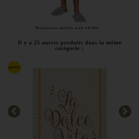
Peignoir mixte col châle...
45,00 €
Il y a 25 autres produits dans la même
catégorie :
-34,00 €
Au lieu de
79,00 €
promo