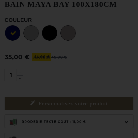
BAIN MAYA BAY 100X180CM
COULEUR
35,00 €
-14,00 €
49,00 €
Au lieu de
+
-
Personnalisez votre produit
BRODERIE TEXTE COÛT : 11,00 €