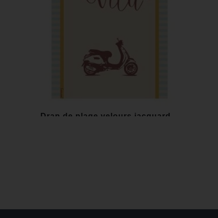
Drap de plage velours jacquard...
29,00 €
-10,00 €
Au lieu de
39,00 €