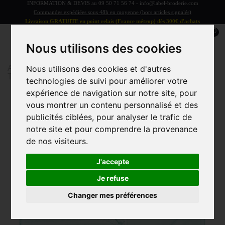
INFORMATION & DEVIS au
09 50 71 56 74
-
info@label-broderie.com
Commandes expédiées sous 48h en moyenne (hors articles signalés)
Livraison GRATUITE en point relais (France métrop) dès 300€ d'achats
0
Nous utilisons des cookies
Accueil
>
Plage
>
Fouta
>
Fouta HAMAM TERRY
Nous utilisons des cookies et d'autres
TOWEL
technologies de suivi pour améliorer votre
expérience de navigation sur notre site, pour
vous montrer un contenu personnalisé et des
publicités ciblées, pour analyser le trafic de
notre site et pour comprendre la provenance
de nos visiteurs.
J'accepte
Je refuse
Changer mes préférences