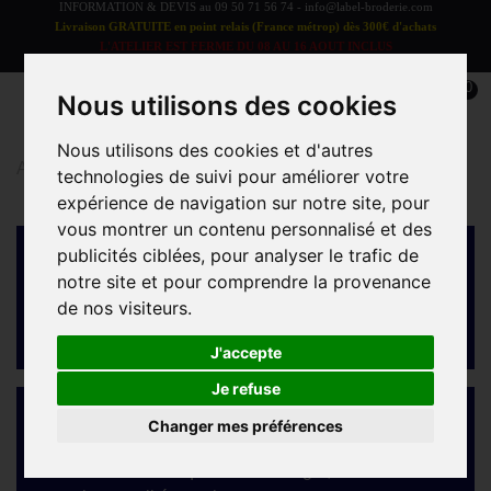
INFORMATION & DEVIS au
09 50 71 56 74
-
info@label-broderie.com
Livraison GRATUITE en point relais (France métrop) dès 300€ d'achats
L'ATELIER EST FERME DU 08 AU 16 AOUT INCLUS
LES COMMANDES SERONT TRAITEES A PARTIR DU 17 AOUT
0
Nous utilisons des cookies
Nous utilisons des cookies et d'autres
Accueil
>
Coffrets Label Surprise
technologies de suivi pour améliorer votre
expérience de navigation sur notre site, pour
vous montrer un contenu personnalisé et des
100% personnalisé
publicités ciblées, pour analyser le trafic de
notre site et pour comprendre la provenance
Prénom, initiales, date, message… chaque coffret
de nos visiteurs.
est unique, brodé à la demande dans notre atelier
français.
J'accepte
Je refuse
✨ Linge de bain haut de gamme
Changer mes préférences
Coton 500 à 750 g/m², doux, moelleux et durable.
Des matières fabriquées au Portugal, sélectionnées