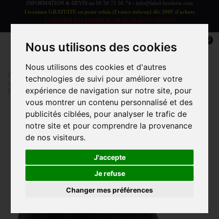
INFORMATION & DEVIS au
09 50 71 56 74
-
info@label-broderie.com
Livraison GRATUITE en point relais (France métrop) dès 300€ d'achats
L'ATELIER EST FERME DU 08 AU 16 AOUT INCLUS
LES COMMANDES SERONT TRAITEES A PARTIR DU 17 AOUT
0
Nous utilisons des cookies
Nous utilisons des cookies et d'autres
Accueil
>
Vêtements et Accessoires
>
technologies de suivi pour améliorer votre
VÊTEMENTS/ACCESSOIRES ADULTE
>
Casquettes /
expérience de navigation sur notre site, pour
Bob adulte
>
Casquette 6 panneaux en faux daim
vous montrer un contenu personnalisé et des
publicités ciblées, pour analyser le trafic de
Promo
notre site et pour comprendre la provenance
de nos visiteurs.
J'accepte
Je refuse
Changer mes préférences