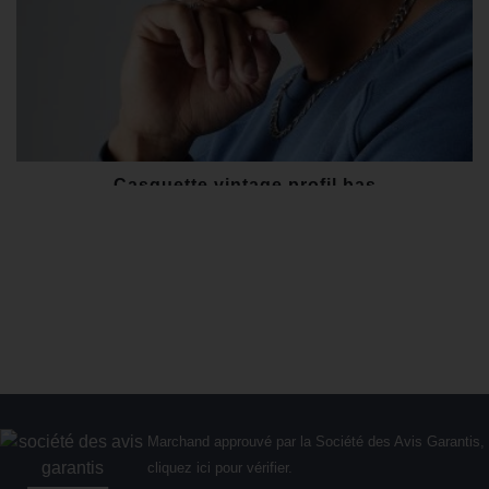
Casquette vintage profil bas
9,96 €
Marchand approuvé par la Société des Avis Garantis,
cliquez ici pour vérifier
.