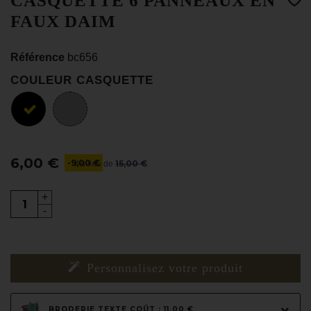
CASQUETTE 6 PANNEAUX EN
FAUX DAIM
Référence
bc656
COULEUR CASQUETTE
6,00 €
-9,00 €
15,00 €
Au lieu de
+
-
Personnalisez votre produit
BRODERIE TEXTE COÛT : 11,00 €