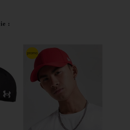
ie :
promo