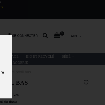
m
ts
0
SE CONNECTER
AIDE
LA PLAGE
BIO ET RECYCLÉ
BÉBÉ
ATION BRODERIE
dre
asquette profil bas
OFIL BAS
de profil bas
té du tissu