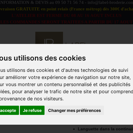
INFORMATION & DEVIS au
09 50 71 56 74
-
info@label-broderie.co
ivraison GRATUITE en point relais (France métrop) dès 300€ d'acha
L'ATELIER EST FERME DU 08 AU 16 AOUT INCLUS
LES COMMANDES SERONT TRAITEES A PARTIR DU 17 AOUT
ous utilisons des cookies
us utilisons des cookies et d'autres technologies de suivi
S DÉFAUTS
OFFRE PEIGNOIRS DUO
LINGE DE BAIN
ur améliorer votre expérience de navigation sur notre site,
ACCESSOIRES
MARQUES
PROFESSIONNELS
ANIM
ur vous montrer un contenu personnalisé et des publicités
blées, pour analyser le trafic de notre site et pour compren
TS/ACCESSOIRES ADULTE
>
Casquettes / Bob adulte
>
C
 provenance de nos visiteurs.
CASQUETTE PR
'accepte
Je refuse
Changer mes préférences
Casquette en coton épais gratté 
Languette dans la continui