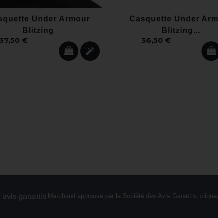
squette Under Armour
Casquette Under Ar
Blitzing
Blitzing...
37,50 €
36,50 €
Marchand approuvé par la Société des Avis Garantis,
cliquez