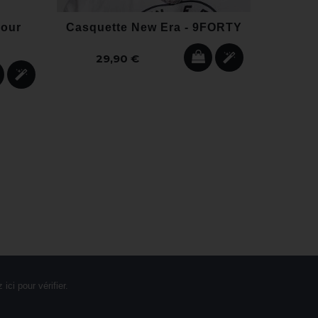
mour
Casquette New Era - 9FORTY
Sna
29,90 €
15
 ici pour vérifier
.