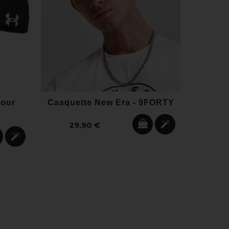
mour
Casquette New Era - 9FORTY
Sna
29,90 €
15