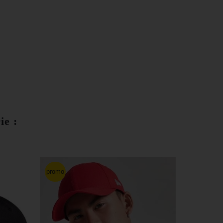
ie :
promo