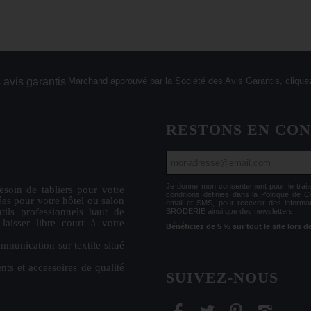
Marchand approuvé par la Société des Avis Garantis,
cliquez
RESTONS EN CO
Je donne mon consentement pour le tr
esoin de
tabliers
pour votre
conditions définies dans la Politique de 
ées
pour votre hôtel ou salon
email et SMS, pour recevoir des informa
tils professionnels haut de
BRODERIE ainsi que des newsletters.
isser libre court à votre
Bénéficiez de 5 % sur tout le site lors
mmunication sur textile situé
nts et accessoires de qualité
SUIVEZ-NOUS