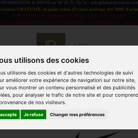
INFORMATION & DEVIS au
09 50 71 56 74
-
info@label-broderie.co
ivraison GRATUITE en point relais (France métrop) dès 300€ d'acha
L'ATELIER EST FERME DU 08 AU 16 AOUT INCLUS
LES COMMANDES SERONT TRAITEES A PARTIR DU 17 AOUT
ous utilisons des cookies
us utilisons des cookies et d'autres technologies de suivi
S DÉFAUTS
OFFRE PEIGNOIRS DUO
LINGE DE BAIN
ur améliorer votre expérience de navigation sur notre site,
ACCESSOIRES
MARQUES
PROFESSIONNELS
ANIM
ur vous montrer un contenu personnalisé et des publicités
blées, pour analyser le trafic de notre site et pour compren
TS/ACCESSOIRES ADULTE
>
Casquettes / Bob adulte
>
N
 provenance de nos visiteurs.
NIKE L91 TECH
'accepte
Je refuse
Changer mes préférences
Référence
DH1640