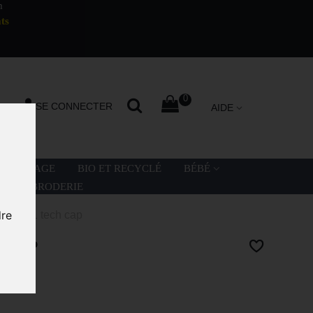
m
ts
0
SE CONNECTER
AIDE
LA PLAGE
BIO ET RECYCLÉ
BÉBÉ
ATION BRODERIE
dre
ike L91 tech cap
 CAP