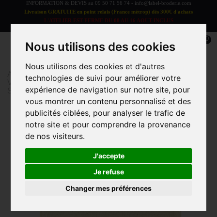
INFORMATION & DEVIS au
09 50 71 56 74
-
info@label-broderie.com
Livraison GRATUITE en point relais (France métrop) dès 300€ d'achats
L'ATELIER EST FERME DU 08 AU 16 AOUT INCLUS
LES COMMANDES SERONT TRAITEES A PARTIR DU 17 AOUT
0
Nous utilisons des cookies
Nous utilisons des cookies et d'autres
Accueil
>
Vêtements et Accessoires
>
technologies de suivi pour améliorer votre
VÊTEMENTS/ACCESSOIRES ADULTE
>
expérience de navigation sur notre site, pour
Sacs/Pochettes
>
Sac coton 23x34 cm
vous montrer un contenu personnalisé et des
publicités ciblées, pour analyser le trafic de
Promo
notre site et pour comprendre la provenance
de nos visiteurs.
J'accepte
Je refuse
Changer mes préférences