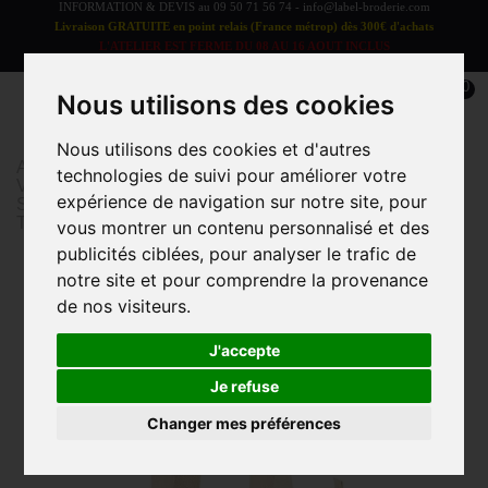
INFORMATION & DEVIS au
09 50 71 56 74
-
info@label-broderie.com
Livraison GRATUITE en point relais (France métrop) dès 300€ d'achats
L'ATELIER EST FERME DU 08 AU 16 AOUT INCLUS
LES COMMANDES SERONT TRAITEES A PARTIR DU 17 AOUT
0
Nous utilisons des cookies
Nous utilisons des cookies et d'autres
Accueil
>
Vêtements et Accessoires
>
technologies de suivi pour améliorer votre
VÊTEMENTS/ACCESSOIRES ADULTE
>
expérience de navigation sur notre site, pour
Sacs/Pochettes
>
EARTHAWARE® SAC FORME
TONNEAU ORGANIQUE
vous montrer un contenu personnalisé et des
publicités ciblées, pour analyser le trafic de
notre site et pour comprendre la provenance
de nos visiteurs.
J'accepte
Je refuse
Changer mes préférences