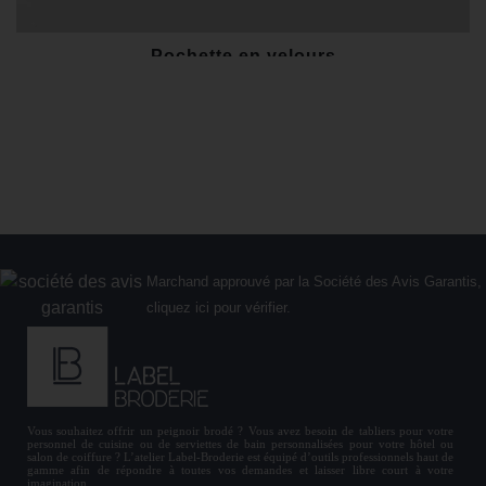
Pochette en velours
10,00 €
À partir de
Marchand approuvé par la Société des Avis Garantis,
cliquez ici pour vérifier
.
Vous souhaitez offrir un
peignoir brodé
? Vous avez besoin de
tabliers
pour votre
personnel de cuisine ou de
serviettes de bain personnalisées
pour votre hôtel ou
salon de coiffure ? L’atelier Label-Broderie est équipé d’outils professionnels haut de
gamme afin de répondre à toutes vos demandes et laisser libre court à votre
imagination.