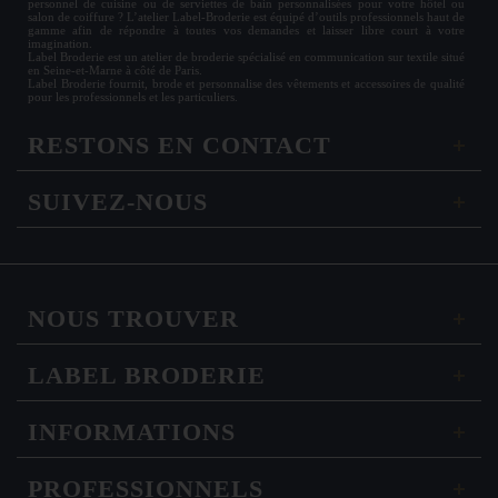
personnel de cuisine ou de
serviettes de bain personnalisées
pour votre hôtel ou
salon de coiffure ? L’atelier Label-Broderie est équipé d’outils professionnels haut de
gamme afin de répondre à toutes vos demandes et laisser libre court à votre
imagination.
Label Broderie est un atelier de broderie spécialisé en communication sur textile situé
en Seine-et-Marne à côté de Paris.
Label Broderie fournit, brode et personnalise des vêtements et accessoires de qualité
pour les
professionnels
et les particuliers.
RESTONS EN CONTACT
SUIVEZ-NOUS
NOUS TROUVER
LABEL BRODERIE
INFORMATIONS
PROFESSIONNELS