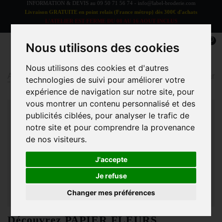
INFORMATION & DEVIS au
09 50 71 56 74
-
info@label-broderie.com
Livraison GRATUITE en point relais (France métrop) dès 300€ d'achats
L'ATELIER EST FERME DU 08 AU 16 AOUT INCLUS
LES COMMANDES SERONT TRAITEES A PARTIR DU 17 AOUT
0
Nous utilisons des cookies
Nous utilisons des cookies et d'autres
Accueil
>
Blog
>
Les bonnes adresses sélectionnées par
technologies de suivi pour améliorer votre
"Label Broderie"
>
Découvrez PAPIER FLEURS
expérience de navigation sur notre site, pour
vous montrer un contenu personnalisé et des
publicités ciblées, pour analyser le trafic de
notre site et pour comprendre la provenance
de nos visiteurs.
J'accepte
Je refuse
Changer mes préférences
Découvrez PAPIER FLEURS