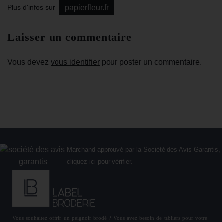
Plus d'infos sur
papierfleur.fr
Laisser un commentaire
Vous devez
vous identifier
pour poster un commentaire.
Marchand approuvé par la Société des Avis Garantis,
cliquez ici pour vérifier
.
Vous souhaitez offrir un
peignoir brodé
? Vous avez besoin de
tabliers
pour votre