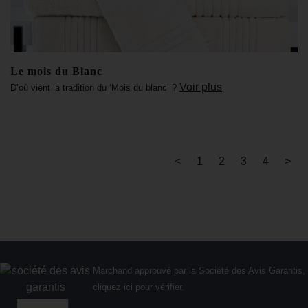
Le mois du Blanc
Voir plus
D’où vient la tradition du ‘Mois du blanc’ ?
<
1
2
3
4
>
Marchand approuvé par la Société des Avis Garantis,
cliquez ici pour vérifier
.