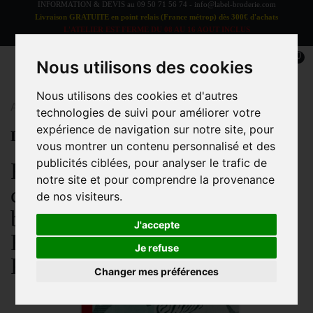
INFORMATION & DEVIS au
09 50 71 56 74
-
info@label-broderie.com
Livraison GRATUITE en point relais (France métrop) dès 300€ d'achats
L'ATELIER EST FERME DU 08 AU 16 AOUT INCLUS
LES COMMANDES SERONT TRAITEES A PARTIR DU 17 AOUT
0
Nous utilisons des cookies
Nous utilisons des cookies et d'autres
Accueil
>
Blog
>
Le blog de l'Atelier "Label Broderie"
technologies de suivi pour améliorer votre
expérience de navigation sur notre site, pour
Le blog de l'Atelier "Label Broderie"
vous montrer un contenu personnalisé et des
publicités ciblées, pour analyser le trafic de
Retrouvez les actualités et
notre site et pour comprendre la provenance
conseils de notre Atelier de
de nos visiteurs.
broderie sur-mesure situé à
J'accepte
Roissy en Brie à côté de
Je refuse
Paris
Changer mes préférences