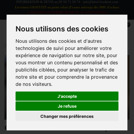
INFORMATION & DEVIS au
09 50 71 56 74
-
info@label-broderie.com
Livraison GRATUITE en point relais (France métrop) dès 300€ d'achats
L'ATELIER EST FERME DU 08 AU 16 AOUT INCLUS
LES COMMANDES SERONT TRAITEES A PARTIR DU 17 AOUT
0
Nous utilisons des cookies
Nous utilisons des cookies et d'autres
Accueil
>
Blog
>
Comment bien entretenir sa casquette
technologies de suivi pour améliorer votre
expérience de navigation sur notre site, pour
vous montrer un contenu personnalisé et des
publicités ciblées, pour analyser le trafic de
notre site et pour comprendre la provenance
de nos visiteurs.
J'accepte
Je refuse
Changer mes préférences
Comment bien entretenir sa casquette