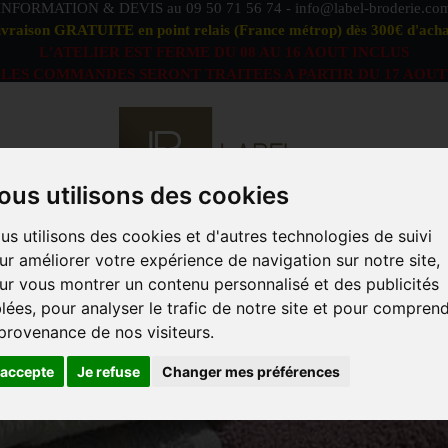
INFORMATION & DEVIS au
09 50 71 56 74
-
info@label-broderie.co
ivraison GRATUITE en point relais (France métrop) dès 300€ d'acha
L'ATELIER EST FERME DU 08 AU 16 AOUT INCLUS
LES COMMANDES SERONT TRAITEES A PARTIR DU 17 AOUT
ous utilisons des cookies
us utilisons des cookies et d'autres technologies de suivi
S DÉFAUTS
OFFRE PEIGNOIRS DUO
LINGE DE BAIN
ur améliorer votre expérience de navigation sur notre site,
ACCESSOIRES
MARQUES
PROFESSIONNELS
ANIM
ur vous montrer un contenu personnalisé et des publicités
blées, pour analyser le trafic de notre site et pour compren
erie"
>
Entretien du linge de bain
 provenance de nos visiteurs.
'accepte
Je refuse
Changer mes préférences