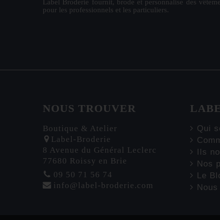
Label Broderie fournit, brode et personnalise des vêteme
pour les
professionnels
et les particuliers.
NOUS TROUVER
LAB
Boutique & Atelier
Qui s
Label-Broderie
Comme
8 Avenue du Général Leclerc
Ils no
77680 Roissy en Brie
Nos p
09 50 71 56 74
Le Blo
info@label-broderie.com
Nous 