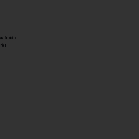
au froide
près