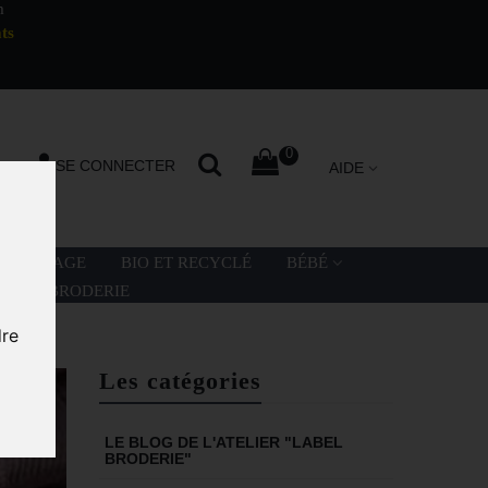
m
ts
0
SE CONNECTER
AIDE
LA PLAGE
BIO ET RECYCLÉ
BÉBÉ
ATION BRODERIE
dre
Les catégories
LE BLOG DE L'ATELIER "LABEL
BRODERIE"