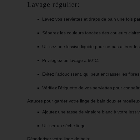
Lavage régulier:
Lavez vos
serviettes
et
draps de bain
une fois p
Séparez les couleurs foncées des couleurs claire
Utilisez une lessive liquide pour ne pas altérer le
Privilégiez un
lavage à 60°C
.
Évitez l'adoucissant
,
qui peut encrasser les fibre
Vérifiez l'étiquette
de vos
serviettes
pour connaîtr
Astuces pour garder votre linge de bain doux et moelleux
Ajoutez
une tasse de vinaigre blanc
à votre lessiv
Utiliser un sèche linge
Désodoriser votre linge de bain: