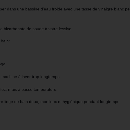
mper dans une bassine d'eau froide avec
une tasse de vinaigre blanc
pe
de bicarbonate de soude
à votre lessive.
 bain:
age.
a machine à laver trop longtemps.
tez,
mais à basse température.
tre linge de bain doux, moelleux et hygiénique pendant longtemps.