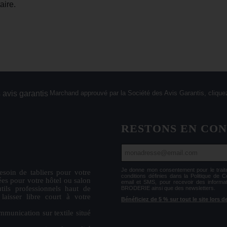
aire.
Marchand approuvé par la Société des Avis Garantis,
cliquez
RESTONS EN CO
Je donne mon consentement pour le tr
esoin de
tabliers
pour votre
conditions définies dans la Politique de 
ées
pour votre hôtel ou salon
email et SMS, pour recevoir des informa
tils professionnels haut de
BRODERIE ainsi que des newsletters.
isser libre court à votre
Bénéficiez de 5 % sur tout le site lors
mmunication sur textile situé