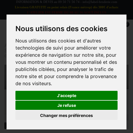
INFORMATION & DEVIS au
09 50 71 56 74
-
info@label-broderie.com
Livraison GRATUITE en point relais (France métrop) dès 300€ d'achats
L'ATELIER EST FERME DU 08 AU 16 AOUT INCLUS
LES COMMANDES SERONT TRAITEES A PARTIR DU 17 AOUT
0
Nous utilisons des cookies
Nous utilisons des cookies et d'autres
Accueil
>
Blog
>
Le blog de l'Atelier "Label Broderie"
>
technologies de suivi pour améliorer votre
Serviette de bain personnalisée : conseils pour un cadeau
expérience de navigation sur notre site, pour
original
vous montrer un contenu personnalisé et des
publicités ciblées, pour analyser le trafic de
notre site et pour comprendre la provenance
de nos visiteurs.
J'accepte
Je refuse
Changer mes préférences