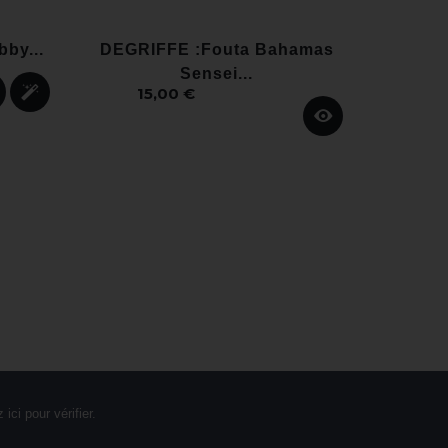
bby...
DEGRIFFE :Fouta Bahamas
Bavoir
Sensei...
15,00 €
9
 ici pour vérifier
.