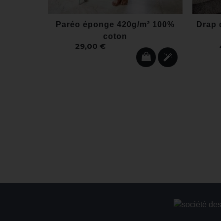
Paréo éponge 420g/m² 100%
Drap 
coton
29,00 €