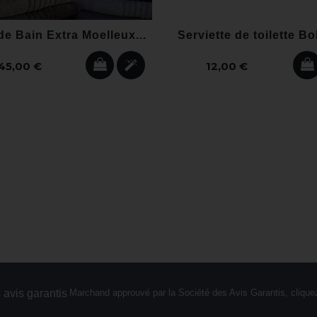
de Bain Extra Moelleux...
Serviette de toilette Bo
45,00 €
12,00 €
Marchand approuvé par la Société des Avis Garantis,
cliquez