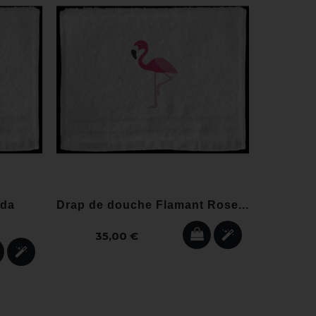
nda
Drap de douche Flamant Rose...
Cape d
35,00 €
22