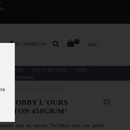
m
ts
0
SE CONNECTER
AIDE
LA PLAGE
BIO ET RECYCLÉ
BÉBÉ
ATION BRODERIE
dre
70x130cm 100% coton 450gr/m²
HE BOBBY L'OURS
 COTON 450GR/M²
adorable drap de douche 70x130cm avec ces petites