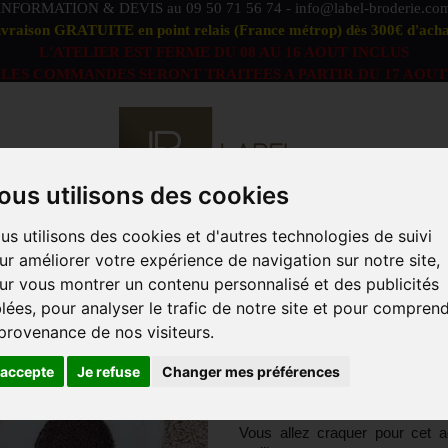
INFORMATION & DEVIS au
09 50 71 56 74
-
info@label-broderie.co
ivraison GRATUITE en point relais (France métrop) dès 300€ d'acha
L'ATELIER EST FERME DU 08 AU 16 AOUT INCLUS
LES COMMANDES SERONT TRAITEES A PARTIR DU 17 AOUT
ous utilisons des cookies
us utilisons des cookies et d'autres technologies de suivi
S DÉFAUTS
OFFRE PEIGNOIRS DUO
LINGE DE BAIN
ur améliorer votre expérience de navigation sur notre site,
ACCESSOIRES
MARQUES
PROFESSIONNELS
ANIM
ur vous montrer un contenu personnalisé et des publicités
blées, pour analyser le trafic de notre site et pour compren
et serviettes de bain enfant
>
Drap de douche Bobby l'Ours 
 provenance de nos visiteurs.
DRAP DE DOUC
'accepte
Je refuse
Changer mes préférences
70X130CM 100%
Vous allez craquer pour cet 