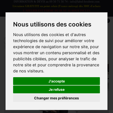
INFORMATION & DEVIS au
09 50 71 56 74
-
info@label-broderie.com
Livraison GRATUITE en point relais (France métrop) dès 300€ d'achats
L'ATELIER EST FERME DU 08 AU 16 AOUT INCLUS
LES COMMANDES SERONT TRAITEES A PARTIR DU 17 AOUT
0
Nous utilisons des cookies
Nous utilisons des cookies et d'autres
Accueil
>
Vêtements et Accessoires
>
technologies de suivi pour améliorer votre
VÊTEMENTS/ACCESSOIRES ADULTE
>
Tabliers
>
expérience de navigation sur notre site, pour
Tablier long
vous montrer un contenu personnalisé et des
publicités ciblées, pour analyser le trafic de
notre site et pour comprendre la provenance
de nos visiteurs.
J'accepte
Je refuse
Changer mes préférences