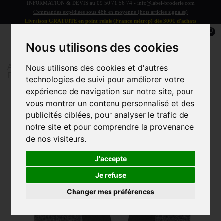
INFORMATION & DEVIS au
09 50 71 56 74
-
info@label-broderie.com
Commandes expédiées sous 48h en moyenne (hors articles signalés)
Livraison GRATUITE en point relais (France métrop) dès 300€ d'achats
0
Nous utilisons des cookies
Accueil
>
Linge de bain
>
LINGE DE BAIN ADULTE
>
Nous utilisons des cookies et d'autres
Peignoir polaire
>
Peignoir d'intérieur Luxe Berat
technologies de suivi pour améliorer votre
expérience de navigation sur notre site, pour
vous montrer un contenu personnalisé et des
Promo
publicités ciblées, pour analyser le trafic de
notre site et pour comprendre la provenance
de nos visiteurs.
J'accepte
Je refuse
Changer mes préférences