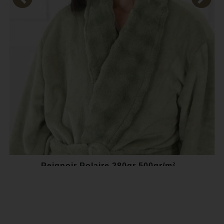
Peignoir Polaire 280gr 500gr/m²...
49,00 €
-16,00 €
Au lieu de
65,00 €