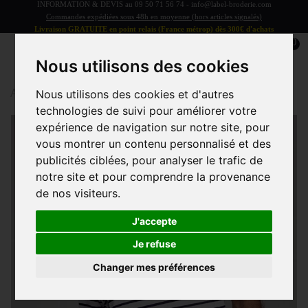
INFORMATION & DEVIS au
09 50 71 56 74
-
info@label-broderie.com
Commandes expédiées sous 48h en moyenne (hors articles signalés)
Livraison GRATUITE en point relais (France métrop) dès 300€ d'achats
0
Nous utilisons des cookies
Accueil
>
Marinière THÉVIEC Armorlux - Tailles polos - L
Nous utilisons des cookies et d'autres
technologies de suivi pour améliorer votre
expérience de navigation sur notre site, pour
vous montrer un contenu personnalisé et des
publicités ciblées, pour analyser le trafic de
notre site et pour comprendre la provenance
de nos visiteurs.
J'accepte
Je refuse
Changer mes préférences