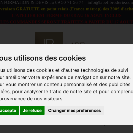
INFORMATION & DEVIS au
09 50 71 56 74
-
info@label-broderie.co
ivraison GRATUITE en point relais (France métrop) dès 300€ d'acha
L'ATELIER EST FERME DU 08 AU 16 AOUT INCLUS
LES COMMANDES SERONT TRAITEES A PARTIR DU 17 AOUT
ous utilisons des cookies
us utilisons des cookies et d'autres technologies de suivi
S DÉFAUTS
OFFRE PEIGNOIRS DUO
LINGE DE BAIN
ur améliorer votre expérience de navigation sur notre site,
ACCESSOIRES
MARQUES
PROFESSIONNELS
ANIM
ur vous montrer un contenu personnalisé et des publicités
blées, pour analyser le trafic de notre site et pour compren
0g/m² - Couleur éponge - Poudre, Taille peignoir - S
 provenance de nos visiteurs.
PEIGNOIR COL 
'accepte
Je refuse
Changer mes préférences
COTON 400G/M²
POUDRE, TAILL