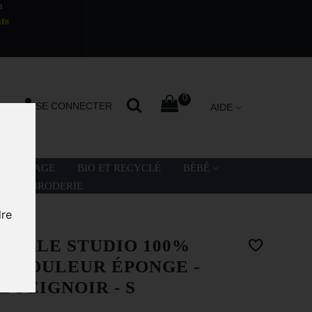
m
ts
0
SE CONNECTER
AIDE
LA PLAGE
BIO ET RECYCLÉ
BÉBÉ
ATION BRODERIE
dre
CHÂLE STUDIO 100%
 - COULEUR ÉPONGE -
E PEIGNOIR - S