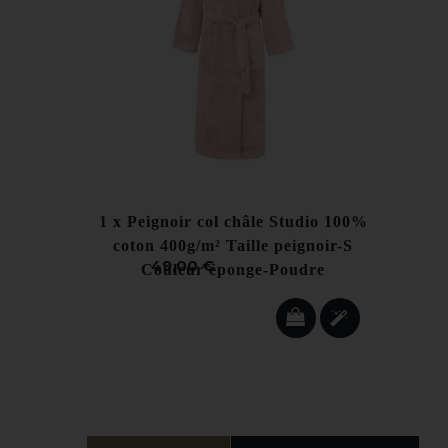
1 x
Peignoir col châle Studio 100%
coton 400g/m² Taille peignoir-S
49,00 €
Couleur éponge-Poudre