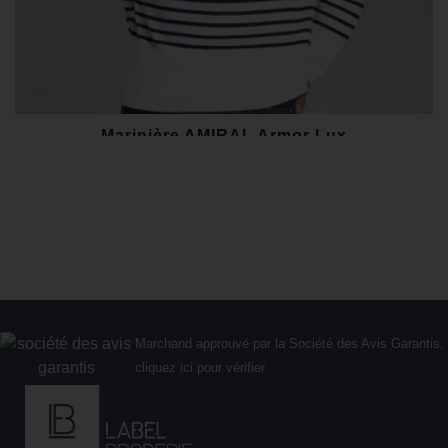
Marinière AMIRAL Armor Lux
79,00 €
Marchand approuvé par la Société des Avis Garantis,
cliquez ici pour vérifier
.