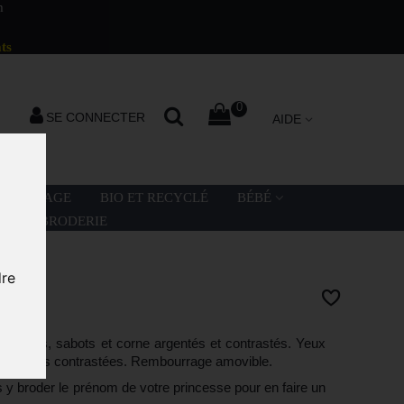
m
ts
0
SE CONNECTER
AIDE
LA PLAGE
BIO ET RECYCLÉ
BÉBÉ
ATION BRODERIE
dre
E
e. Pattes, sabots et corne argentés et contrastés. Yeux
et oreilles contrastées. Rembourrage amovible.
y broder le prénom de votre princesse pour en faire un