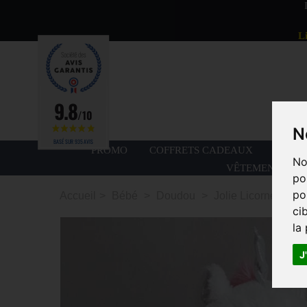
L
9.8
/10
N
BASÉ SUR 935 AVIS
PROMO
COFFRETS CADEAUX
PETIT
No
VÊTEMENTS ET 
po
po
Accueil
>
Bébé
>
Doudou
>
Jolie Licorne
ci
la
J