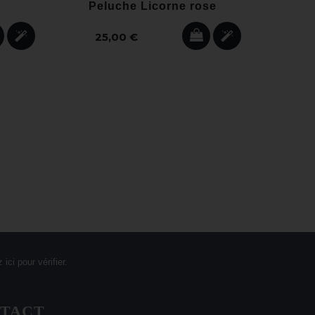
Peluche Licorne rose
Doud
25,00 €
19
 ici pour vérifier
.
NTACT