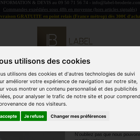
INFORMATION & DEVIS au
09 50 71 56 74
-
info@label-broderie.co
Commandes expédiées sous 48h en moyenne (hors articles signalés)
ivraison GRATUITE en point relais (France métrop) dès 300€ d'acha
ous utilisons des cookies
S DÉFAUTS
OFFRE PEIGNOIRS DUO
LINGE DE BAIN
us utilisons des cookies et d'autres technologies de suivi
ACCESSOIRES
MARQUES
PROFESSIONNELS
ANIM
ur améliorer votre expérience de navigation sur notre site,
ur vous montrer un contenu personnalisé et des publicités
blées, pour analyser le trafic de notre site et pour compren
JOLIE LICORN
 provenance de nos visiteurs.
'accepte
Je refuse
Changer mes préférences
Jolie licorne blanche en peluch
et nez cousus. Crinière, queue 
N'oubliez pas que nous pouvons 