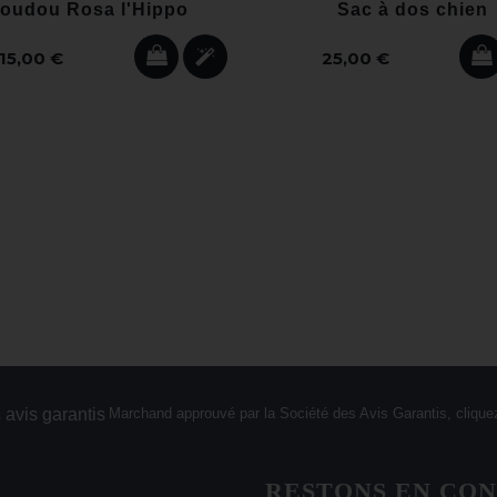
oudou Rosa l'Hippo
Sac à dos chien
15,00 €
25,00 €
Marchand approuvé par la Société des Avis Garantis,
cliquez
RESTONS EN CO