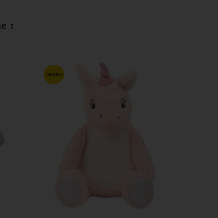
e :
promo