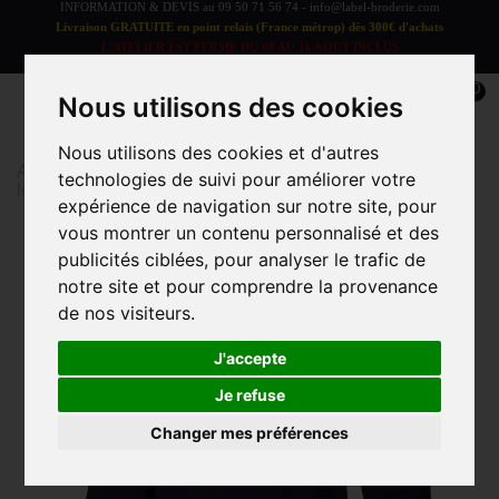
INFORMATION & DEVIS au
09 50 71 56 74
-
info@label-broderie.com
Livraison GRATUITE en point relais (France métrop) dès 300€ d'achats
L'ATELIER EST FERME DU 08 AU 16 AOUT INCLUS
LES COMMANDES SERONT TRAITEES A PARTIR DU 17 AOUT
0
Nous utilisons des cookies
Nous utilisons des cookies et d'autres
Accueil
>
Polo homme RUGBY 2 étoiles manches
technologies de suivi pour améliorer votre
longues
expérience de navigation sur notre site, pour
vous montrer un contenu personnalisé et des
publicités ciblées, pour analyser le trafic de
notre site et pour comprendre la provenance
de nos visiteurs.
J'accepte
Je refuse
Changer mes préférences